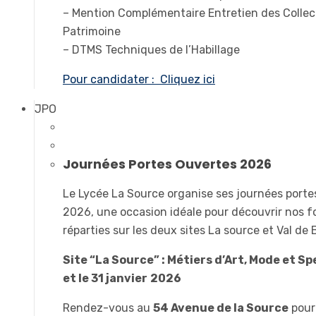
– Mention Complémentaire Entretien des Collec
Patrimoine
– DTMS Techniques de l’Habillage
Pour candidater : Cliquez ici
JPO
Journées Portes Ouvertes 2026
Le Lycée La Source organise ses journées port
2026, une occasion idéale pour découvrir nos 
réparties sur les deux sites La source et Val de
Site “La Source” : Métiers d’Art, Mode et Sp
et le 31 janvier
2026
Rendez-vous au
54 Avenue de la Source
pour 