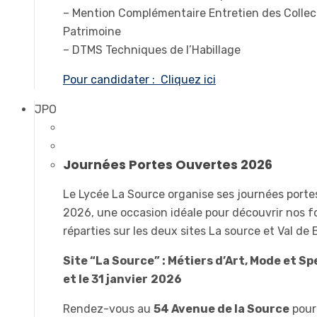
– Mention Complémentaire Entretien des Collec
Patrimoine
– DTMS Techniques de l’Habillage
Pour candidater : Cliquez ici
JPO
Journées Portes Ouvertes 2026
Le Lycée La Source organise ses journées port
2026, une occasion idéale pour découvrir nos 
réparties sur les deux sites La source et Val de
Site “La Source” : Métiers d’Art, Mode et Sp
et le 31 janvier
2026
Rendez-vous au
54 Avenue de la Source
pour 