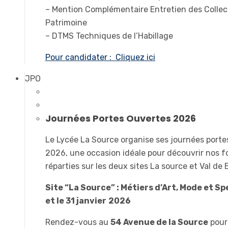
– Mention Complémentaire Entretien des Collec
Patrimoine
– DTMS Techniques de l’Habillage
Pour candidater : Cliquez ici
JPO
Journées Portes Ouvertes 2026
Le Lycée La Source organise ses journées port
2026, une occasion idéale pour découvrir nos 
réparties sur les deux sites La source et Val de
Site “La Source” : Métiers d’Art, Mode et Sp
et le 31 janvier
2026
Rendez-vous au
54 Avenue de la Source
pour 