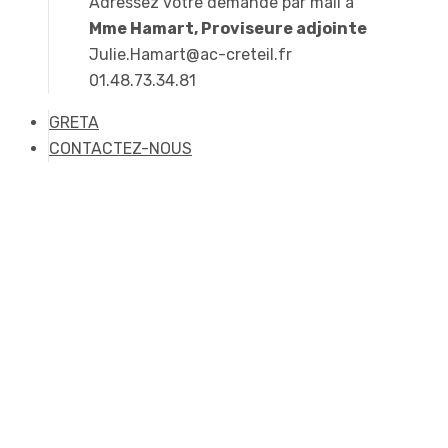
Adressez votre demande par mail à
Mme Hamart, Proviseure adjointe
Julie.Hamart@ac-creteil.fr
01.48.73.34.81
GRETA
CONTACTEZ-NOUS
DN MADE Mention