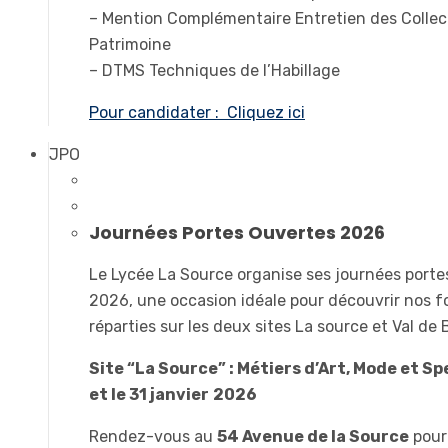
– Mention Complémentaire Entretien des Collec
Patrimoine
– DTMS Techniques de l’Habillage
Pour candidater : Cliquez ici
JPO
Journées Portes Ouvertes 2026
Le Lycée La Source organise ses journées port
2026, une occasion idéale pour découvrir nos 
réparties sur les deux sites La source et Val de
Site “La Source” : Métiers d’Art, Mode et Sp
et le 31 janvier
2026
Rendez-vous au
54 Avenue de la Source
pour 