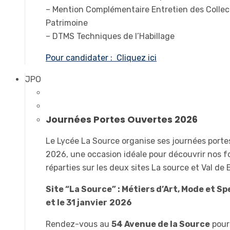
– Mention Complémentaire Entretien des Collec
Patrimoine
– DTMS Techniques de l’Habillage
Pour candidater : Cliquez ici
JPO
Journées Portes Ouvertes 2026
Le Lycée La Source organise ses journées port
2026, une occasion idéale pour découvrir nos 
réparties sur les deux sites La source et Val de
Site “La Source” : Métiers d’Art, Mode et Sp
et le 31 janvier
2026
Rendez-vous au
54 Avenue de la Source
pour 