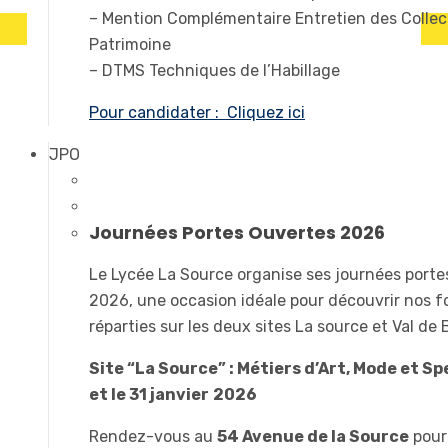
– Mention Complémentaire Entretien des Collec
Patrimoine
– DTMS Techniques de l’Habillage
Pour candidater : Cliquez ici
JPO
Journées Portes Ouvertes 2026
Le Lycée La Source organise ses journées port
2026, une occasion idéale pour découvrir nos 
réparties sur les deux sites La source et Val de
Site “La Source” : Métiers d’Art, Mode et Sp
et le 31 janvier
2026
Rendez-vous au
54 Avenue de la Source
pour 