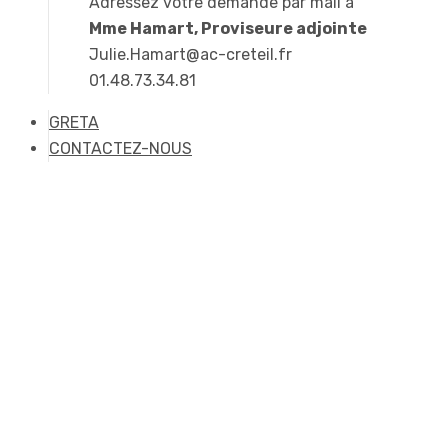
Adressez votre demande par mail à
Mme Hamart, Proviseure adjointe
Julie.Hamart@ac-creteil.fr
01.48.73.34.81
GRETA
CONTACTEZ-NOUS
Les UPE2A à la