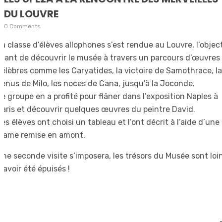
DU LOUVRE
0 Comments
La classe d’élèves allophones s’est rendue au Louvre, l’objec
étant de découvrir le musée à travers un parcours d’œuvres
célèbres comme les Caryatides, la victoire de Samothrace, la
venus de Milo, les noces de Cana, jusqu’à la Joconde.
Le groupe en a profité pour flâner dans l’exposition Naples à
Paris et découvrir quelques œuvres du peintre David.
Les élèves ont choisi un tableau et l’ont décrit à l’aide d’une
trame remise en amont.
Une seconde visite s’imposera, les trésors du Musée sont loi
d’avoir été épuisés !