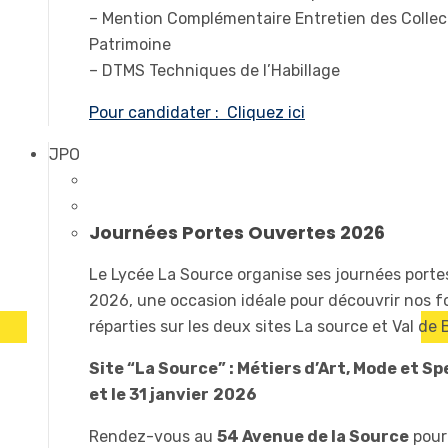
– Mention Complémentaire Entretien des Collec
Patrimoine
– DTMS Techniques de l’Habillage
Pour candidater : Cliquez ici
JPO
Journées Portes Ouvertes 2026
Le Lycée La Source organise ses journées port
2026, une occasion idéale pour découvrir nos 
réparties sur les deux sites La source et Val de
Site “La Source” : Métiers d’Art, Mode et Sp
et le 31 janvier
2026
Rendez-vous au
54 Avenue de la Source
pour 