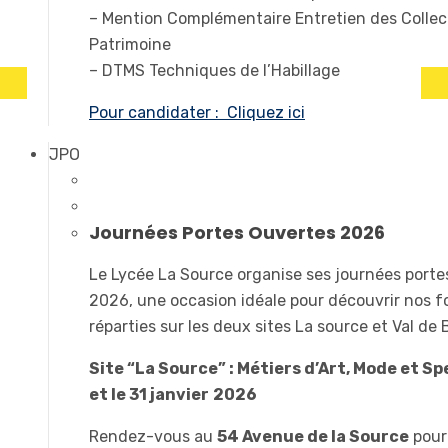
– Mention Complémentaire Entretien des Collec
Patrimoine
– DTMS Techniques de l’Habillage
Pour candidater : Cliquez ici
JPO
Journées Portes Ouvertes 2026
Le Lycée La Source organise ses journées port
2026, une occasion idéale pour découvrir nos 
réparties sur les deux sites La source et Val de
Site “La Source” : Métiers d’Art, Mode et Sp
et le 31 janvier
2026
Rendez-vous au
54 Avenue de la Source
pour 