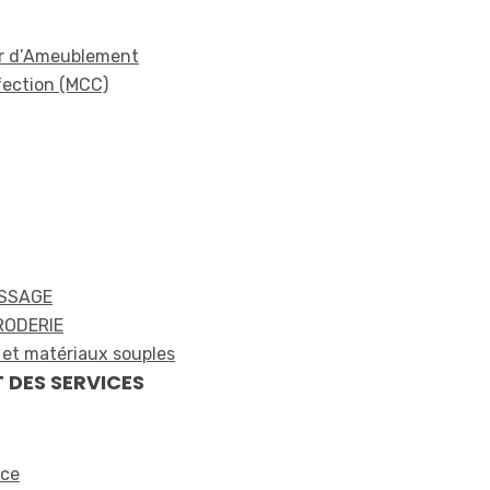
ier d’Ameublement
nfection (MCC)
ISSAGE
RODERIE
et matériaux souples
 DES SERVICES
rce