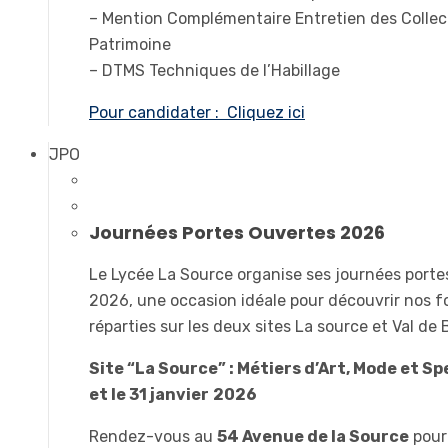
– Mention Complémentaire Entretien des Collec
Patrimoine
– DTMS Techniques de l’Habillage
Pour candidater : Cliquez ici
JPO
Journées Portes Ouvertes 2026
Le Lycée La Source organise ses journées port
2026, une occasion idéale pour découvrir nos 
réparties sur les deux sites La source et Val de
Site “La Source” : Métiers d’Art, Mode et Sp
et le 31 janvier
2026
Rendez-vous au
54 Avenue de la Source
pour 