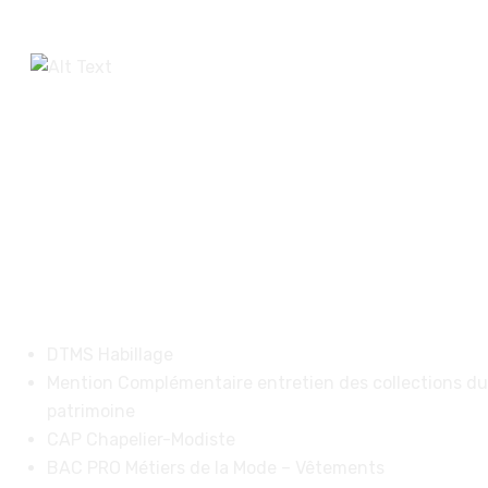
Accédez aux JPO
virtuelles de nos
formations de niveaux 
et 4:
DTMS Habillage
Mention Complémentaire entretien des collections du
patrimoine
CAP Chapelier-Modiste
BAC PRO Métiers de la Mode – Vêtements